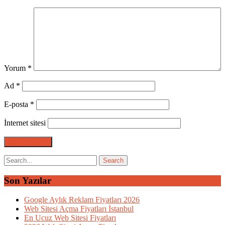
Yorum
*
Ad
*
E-posta
*
İnternet sitesi
Son Yazılar
Google Aylık Reklam Fiyatları 2026
Web Sitesi Açma Fiyatları İstanbul
En Ucuz Web Sitesi Fiyatları