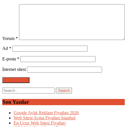
Yorum
*
Ad
*
E-posta
*
İnternet sitesi
Son Yazılar
Google Aylık Reklam Fiyatları 2026
Web Sitesi Açma Fiyatları İstanbul
En Ucuz Web Sitesi Fiyatları