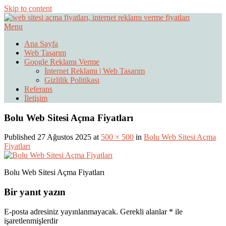
Skip to content
Menu
Web Sitesi Ücretleri- Web Sitesi Reklamı Açma
Web Sitesi Açma, İnternet Sitesi
Ana Sayfa
Web Tasarım
Fiyatları
Google Reklamı Verme
İnternet Reklamı | Web Tasarım
Gizlilik Politikası
Referans
İletişim
Bolu Web Sitesi Açma Fiyatları
Published 27 Ağustos 2025 at
500 × 500
in
Bolu Web Sitesi Açma
Fiyatları
Bolu Web Sitesi Açma Fiyatları
Bir yanıt yazın
E-posta adresiniz yayınlanmayacak.
Gerekli alanlar
*
ile
işaretlenmişlerdir