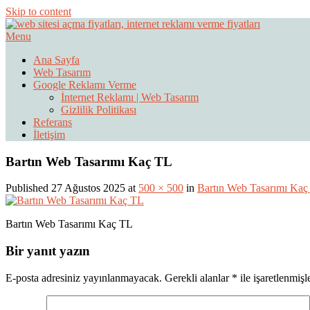
Skip to content
Menu
Web Sitesi Ücretleri- Web Sitesi Reklamı Açma
Web Sitesi Açma, İnternet Sitesi
Ana Sayfa
Web Tasarım
Google Reklamı Verme
İnternet Reklamı | Web Tasarım
Gizlilik Politikası
Referans
İletişim
Bartın Web Tasarımı Kaç TL
Published 27 Ağustos 2025 at
500 × 500
in
Bartın Web Tasarımı Kaç
Bartın Web Tasarımı Kaç TL
Bir yanıt yazın
E-posta adresiniz yayınlanmayacak.
Gerekli alanlar
*
ile işaretlenmişl