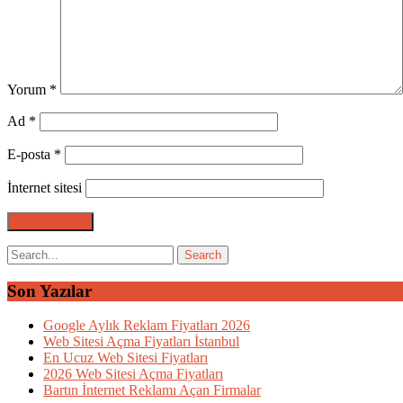
Yorum
*
Ad
*
E-posta
*
İnternet sitesi
Son Yazılar
Google Aylık Reklam Fiyatları 2026
Web Sitesi Açma Fiyatları İstanbul
En Ucuz Web Sitesi Fiyatları
2026 Web Sitesi Açma Fiyatları
Bartın İnternet Reklamı Açan Firmalar