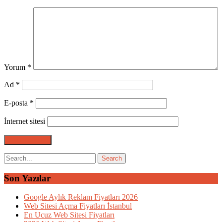
Yorum
*
Ad
*
E-posta
*
İnternet sitesi
Son Yazılar
Google Aylık Reklam Fiyatları 2026
Web Sitesi Açma Fiyatları İstanbul
En Ucuz Web Sitesi Fiyatları