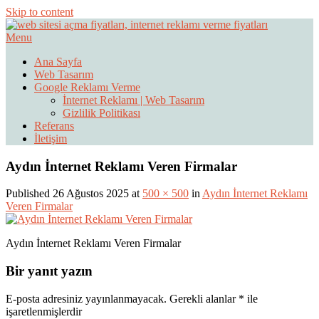
Skip to content
Menu
Web Sitesi Ücretleri- Web Sitesi Reklamı Açma
Web Sitesi Açma, İnternet Sitesi
Ana Sayfa
Web Tasarım
Fiyatları
Google Reklamı Verme
İnternet Reklamı | Web Tasarım
Gizlilik Politikası
Referans
İletişim
Aydın İnternet Reklamı Veren Firmalar
Published 26 Ağustos 2025 at
500 × 500
in
Aydın İnternet Reklamı
Veren Firmalar
Aydın İnternet Reklamı Veren Firmalar
Bir yanıt yazın
E-posta adresiniz yayınlanmayacak.
Gerekli alanlar
*
ile
işaretlenmişlerdir