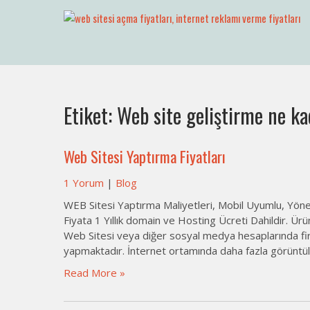
Skip
to
Web Sitesi Açma, İnternet Sit
Web Sitesi Ücretleri- Web Sitesi Reklamı Açma
content
Etiket:
Web site geliştirme ne ka
Web Sitesi Yaptırma Fiyatları
1 Yorum
|
Blog
WEB Sitesi Yaptırma Maliyetleri, Mobil Uyumlu, Yöne
Fiyata 1 Yıllık domain ve Hosting Ücreti Dahildir. Ürü
Web Sitesi veya diğer sosyal medya hesaplarında firm
yapmaktadır. İnternet ortamında daha fazla görüntüle
Read More »