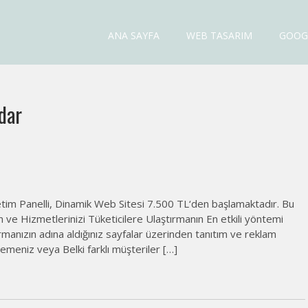
esi Fiyatları
ANA SAYFA
WEB TASARIM
GOOG
dar
tim Panelli, Dinamik Web Sitesi 7.500 TL‘den başlamaktadır. Bu
n ve Hizmetlerinizi Tüketicilere Ulaştırmanın En etkili yöntemi
anızın adına aldığınız sayfalar üzerinden tanıtım ve reklam
meniz veya Belki farklı müşteriler […]