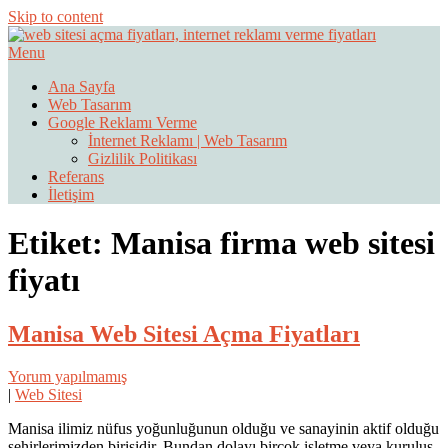
Skip to content
Menu
Web Sitesi Ücretleri- Web Sitesi Reklamı Açma
Web Sitesi Açma, İnternet Sitesi
Ana Sayfa
Web Tasarım
Fiyatları
Google Reklamı Verme
İnternet Reklamı | Web Tasarım
Gizlilik Politikası
Referans
İletişim
Etiket:
Manisa firma web sitesi
fiyatı
Manisa Web Sitesi Açma Fiyatları
Yorum yapılmamış
|
Web Sitesi
Manisa ilimiz nüfus yoğunluğunun olduğu ve sanayinin aktif olduğu
şehirlerimizden birisidir. Bundan dolayı birçok işletme veya kuruluş