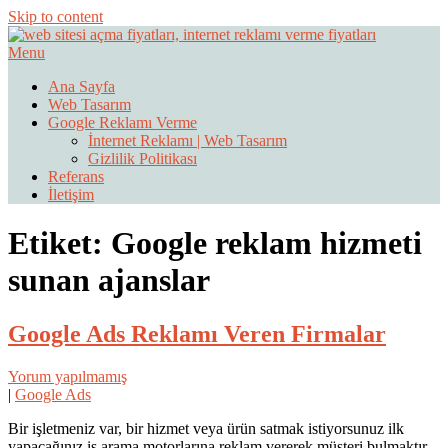
Skip to content
Menu
Web Sitesi Ücretleri- Web Sitesi Reklamı Açma
Web Sitesi Açma, İnternet Sitesi
Ana Sayfa
Web Tasarım
Fiyatları
Google Reklamı Verme
İnternet Reklamı | Web Tasarım
Gizlilik Politikası
Referans
İletişim
Etiket:
Google reklam hizmeti
sunan ajanslar
Google Ads Reklamı Veren Firmalar
Yorum yapılmamış
|
Google Ads
Bir işletmeniz var, bir hizmet veya ürün satmak istiyorsunuz ilk
yapacağınız iş arama motorlarına reklam vererek müşteri bulmaktır.