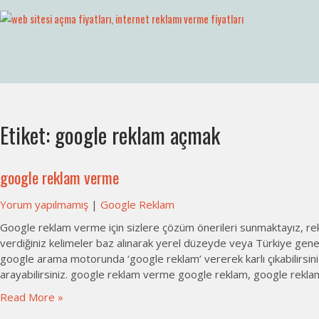
Skip
to
Web Sitesi Açma, İnternet Sitesi Fiy
Web Sitesi Ücretleri- Web Sitesi Reklamı Açma
content
Etiket:
google reklam açmak
google reklam verme
Yorum yapılmamış
|
Google Reklam
Google reklam verme için sizlere çözüm önerileri sunmaktayız, r
verdiğiniz kelimeler baz alınarak yerel düzeyde veya Türkiye gene
google arama motorunda ‘google reklam’ vererek karlı çıkabilirsini
arayabilirsiniz. google reklam verme google reklam, google reklam 
Read More »