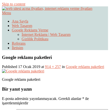
Skip to content
Menu
Web Sitesi Ücretleri- Web Sitesi Reklamı Açma
Web Sitesi Açma, İnternet Sitesi
Ana Sayfa
Web Tasarım
Fiyatları
Google Reklamı Verme
İnternet Reklamı | Web Tasarım
Gizlilik Politikası
Referans
İletişim
Google reklamı paketleri
Published 17 Ocak 2019 at
914 × 257
in
Google reklamı paketleri
Google reklamı paketleri
Bir yanıt yazın
E-posta adresiniz yayınlanmayacak.
Gerekli alanlar
*
ile
işaretlenmişlerdir