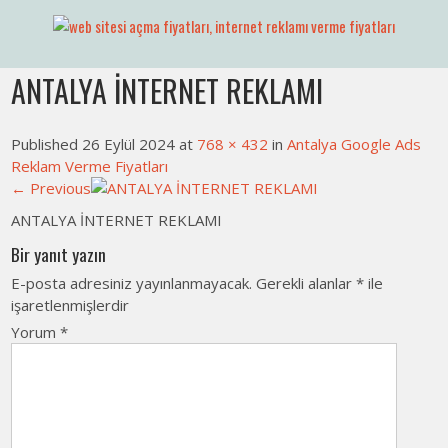
Skip
to
Web Sitesi Ücretleri- Web Sitesi Reklamı Açma
Web Sitesi Açma, İnternet Sitesi
content
ANTALYA İNTERNET REKLAMI
Fiyatları
Published 26 Eylül 2024 at
768 × 432
in
Antalya Google Ads
Reklam Verme Fiyatları
← Previous
ANTALYA İNTERNET REKLAMI
Bir yanıt yazın
E-posta adresiniz yayınlanmayacak.
Gerekli alanlar
*
ile
işaretlenmişlerdir
Yorum
*