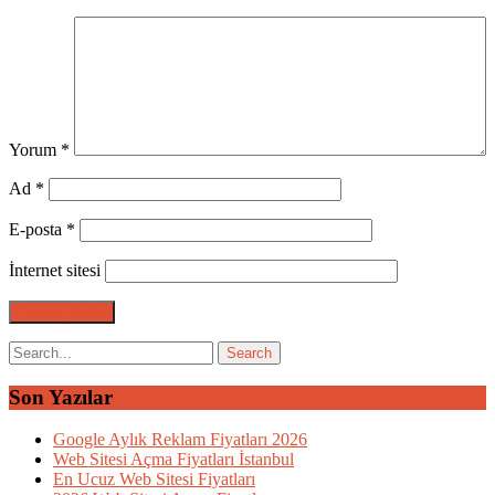
Yorum
*
Ad
*
E-posta
*
İnternet sitesi
Son Yazılar
Google Aylık Reklam Fiyatları 2026
Web Sitesi Açma Fiyatları İstanbul
En Ucuz Web Sitesi Fiyatları