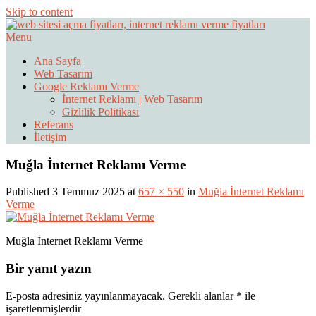
Skip to content
Menu
Web Sitesi Ücretleri- Web Sitesi Reklamı Açma
Web Sitesi Açma, İnternet Sitesi
Ana Sayfa
Web Tasarım
Fiyatları
Google Reklamı Verme
İnternet Reklamı | Web Tasarım
Gizlilik Politikası
Referans
İletişim
Muğla İnternet Reklamı Verme
Published 3 Temmuz 2025 at
657 × 550
in
Muğla İnternet Reklamı
Verme
Muğla İnternet Reklamı Verme
Bir yanıt yazın
E-posta adresiniz yayınlanmayacak.
Gerekli alanlar
*
ile
işaretlenmişlerdir